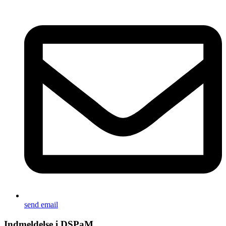
send email
Indmeldelse i DSPaM