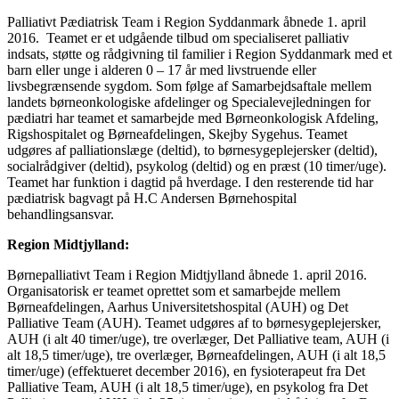
Palliativt Pædiatrisk Team i Region Syddanmark åbnede 1. april
2016. Teamet er et udgående tilbud om specialiseret palliativ
indsats, støtte og rådgivning til familier i Region Syddanmark med et
barn eller unge i alderen 0 – 17 år med livstruende eller
livsbegrænsende sygdom. Som følge af Samarbejdsaftale mellem
landets børneonkologiske afdelinger og Specialevejledningen for
pædiatri har teamet et samarbejde med Børneonkologisk Afdeling,
Rigshospitalet og Børneafdelingen, Skejby Sygehus. Teamet
udgøres af palliationslæge (deltid), to børnesygeplejersker (deltid),
socialrådgiver (deltid), psykolog (deltid) og en præst (10 timer/uge).
Teamet har funktion i dagtid på hverdage. I den resterende tid har
pædiatrisk bagvagt på H.C Andersen Børnehospital
behandlingsansvar.
Region Midtjylland:
Børnepalliativt Team i Region Midtjylland åbnede 1. april 2016.
Organisatorisk er teamet oprettet som et samarbejde mellem
Børneafdelingen, Aarhus Universitetshospital (AUH) og Det
Palliative Team (AUH). Teamet udgøres af to børnesygeplejersker,
AUH (i alt 40 timer/uge), tre overlæger, Det Palliative team, AUH (i
alt 18,5 timer/uge), tre overlæger, Børneafdelingen, AUH (i alt 18,5
timer/uge) (effektueret december 2016), en fysioterapeut fra Det
Palliative Team, AUH (i alt 18,5 timer/uge), en psykolog fra Det