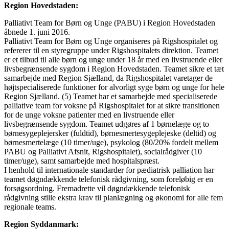
Region Hovedstaden:
Palliativt Team for Børn og Unge (PABU) i Region Hovedstaden
åbnede 1. juni 2016.
Palliativt Team for Børn og Unge organiseres på Rigshospitalet og
refererer til en styregruppe under Rigshospitalets direktion. Teamet
er et tilbud til alle børn og unge under 18 år med en livstruende eller
livsbegrænsende sygdom i Region Hovedstaden. Teamet sikre et tæt
samarbejde med Region Sjælland, da Rigshospitalet varetager de
højtspecialiserede funktioner for alvorligt syge børn og unge for hele
Region Sjælland. (5) Teamet har et samarbejde med specialiserede
palliative team for voksne på Rigshospitalet for at sikre transitionen
for de unge voksne patienter med en livstruende eller
livsbegrænsende sygdom. Teamet udgøres af 1 børnelæge og to
børnesygeplejersker (fuldtid), børnesmertesygeplejeske (deltid) og
børnesmertelæge (10 timer/uge), psykolog (80/20% fordelt mellem
PABU og Palliativt Afsnit, Rigshospitalet), socialrådgiver (10
timer/uge), samt samarbejde med hospitalspræst.
I henhold til internationale standarder for pædiatrisk palliation har
teamet døgndækkende telefonisk rådgivning, som foreløbig er en
forsøgsordning. Fremadrette vil døgndækkende telefonisk
rådgivning stille ekstra krav til planlægning og økonomi for alle fem
regionale teams.
Region Syddanmark: