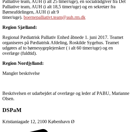
Palliative team, AUH (i alt 25 timer/uge), en socialrådgiver fra Det
Palliative team, AUH (i alt 18,5 timer/uge) og en sekretær fra
Børneafdelingen, AUH (i alt 9
timer/uge).
boernepalliativt.team@auh.rm.dk
Region Sjælland:
Regional Pædiatrisk Palliativ Enhed åbnede 1. juni 2017. Teamet
organiseres på Pædiatrisk Afdeling, Roskilde Sygehus. Teamet
udgøres af to børnesygeplejersker ( i alt 60 timer/uge) og en
overlæge (fuldtid).
Region Nordjylland:
Mangler beskrivelse
Beskrivelsen er udarbejdet af overlæge og leder af PABU, Marianne
Olsen.
DSPaM
Kristianiagade 12, 2100 København Ø