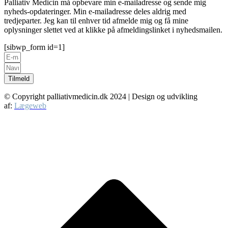
Palliativ Medicin må opbevare min e-mailadresse og sende mig
nyheds-opdateringer. Min e-mailadresse deles aldrig med
tredjeparter. Jeg kan til enhver tid afmelde mig og få mine
oplysninger slettet ved at klikke på afmeldingslinket i nyhedsmailen.
[sibwp_form id=1]
Tilmeld
© Copyright palliativmedicin.dk
2024
| Design og udvikling
af:
Lægeweb