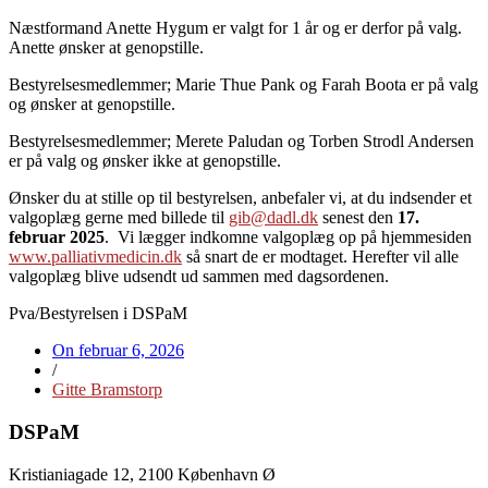
Næstformand Anette Hygum er valgt for 1 år og er derfor på valg.
Anette ønsker at genopstille.
Bestyrelsesmedlemmer; Marie Thue Pank og Farah Boota er på valg
og ønsker at genopstille.
Bestyrelsesmedlemmer; Merete Paludan og Torben Strodl Andersen
er på valg og ønsker ikke at genopstille.
Ønsker du at stille op til bestyrelsen, anbefaler vi, at du indsender et
valgoplæg gerne med billede til
gib@dadl.dk
senest den
17.
februar 2025
. Vi lægger indkomne valgoplæg op på hjemmesiden
www.palliativmedicin.dk
så snart de er modtaget. Herefter vil alle
valgoplæg blive udsendt ud sammen med dagsordenen.
Pva/Bestyrelsen i DSPaM
On
februar 6, 2026
/
Gitte Bramstorp
DSPaM
Kristianiagade 12, 2100 København Ø